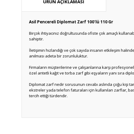
ÜRÜN AÇIKLAMASI
Asil Pencereli Diplomat Zarf 100'lü 110 Gr
Birçok ihtiyacınız doğrultusunda ofiste çok amaçlı kullana
sahiptir.
İletişimin hızlandığı ve çok sayıda insanın etkileşim halin
anılması adeta bir zorunluluktur.
Firmaların müşterilerine ve çalışanlarına karşı profesyone
özel antetli kağıt ve torba zarf gibi eşyaların yanı sıra d
Diplomat zarf nedir sorusunun cevabı aslında çoğu kişi tar
ekstreler yada telefon faturaları için kullanılan zarflar, bas
tercih ettiği türdendir.
Bu ürünün fiyat bilgisi, resim, ürün açıklamalarında ve diğ
Görüş ve önerileriniz için teşekkür ederiz.