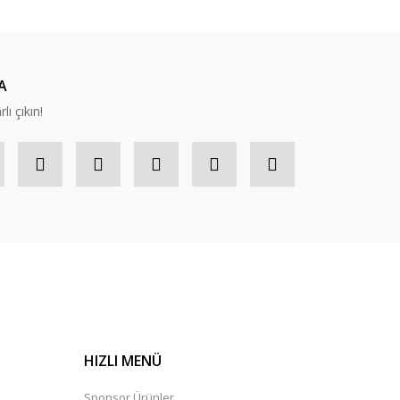
A
lı çıkın!
HIZLI MENÜ
Sponsor Ürünler