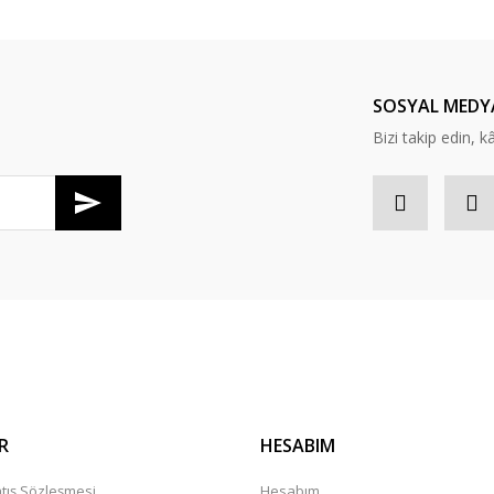
Bu ürüne ilk yorumu siz yapın!
Yorum Yaz
SOSYAL MEDY
Bizi takip edin, kâr
Gönder
R
HESABIM
tış Sözleşmesi
Hesabım