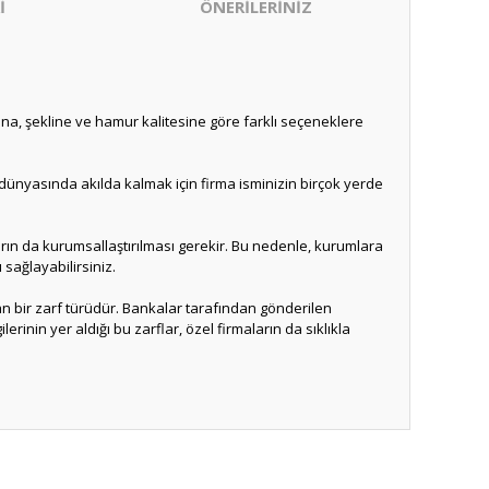
İ
ÖNERİLERİNİZ
una, şekline ve hamur kalitesine göre farklı seçeneklere
ş dünyasında akılda kalmak için firma isminizin birçok yerde
arın da kurumsallaştırılması gerekir. Bu nedenle, kurumlara
 sağlayabilirsiniz.
an bir zarf türüdür. Bankalar tarafından gönderilen
lerinin yer aldığı bu zarflar, özel firmaların da sıklıkla
ıza iletebilirsiniz.