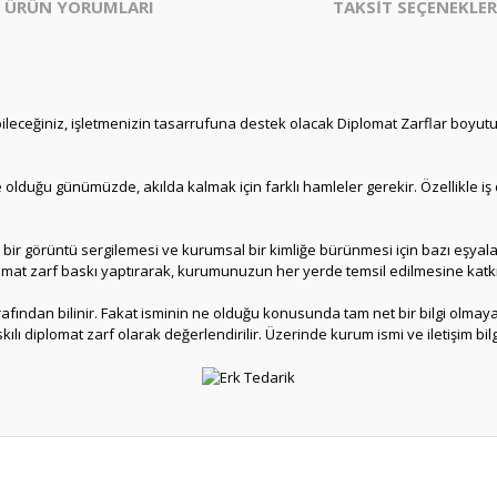
ÜRÜN YORUMLARI
TAKSİT SEÇENEKLER
bileceğiniz, işletmenizin tasarrufuna destek olacak Diplomat Zarflar boyut
de olduğu günümüzde, akılda kalmak için farklı hamleler gerekir. Özellikle i
l bir görüntü sergilemesi ve kurumsal bir kimliğe bürünmesi için bazı eşyal
iplomat zarf baskı yaptırarak, kurumunuzun her yerde temsil edilmesine katkı
afından bilinir. Fakat isminin ne olduğu konusunda tam net bir bilgi olmay
kılı diplomat zarf olarak değerlendirilir. Üzerinde kurum ismi ve iletişim bilgi
er konularda yetersiz gördüğünüz noktaları öneri formunu kullanarak tarafım