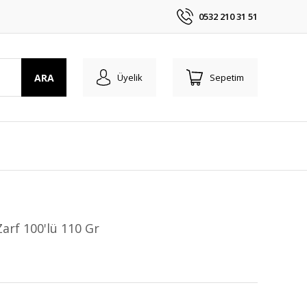
0532 210 31 51
ARA
Üyelik
Sepetim
Zarf 100'lü 110 Gr