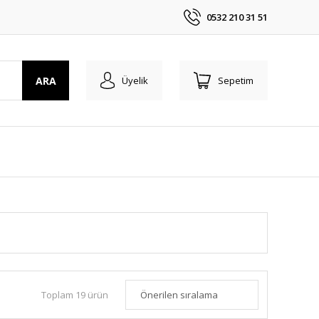
0532 210 31 51
ARA
Üyelik
Sepetim
Toplam 19 ürün