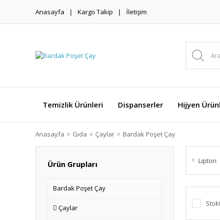
Anasayfa
Kargo Takip
İletişim
Temizlik Ürünleri
Dispanserler
Hijyen Ürünl
Anasayfa
Gıda
Çaylar
Bardak Poşet Çay
Lipton
Ürün Grupları
Bardak Poşet Çay
Stok
Çaylar