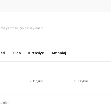
eri
Gıda
Kırtasiye
Ambalaj
Doğuş
Çaykur
takiler