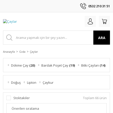
0532 210 31 51
ARA
Anasayfa
Gıda
Çaylar
Dökme Çay
(20)
Bardak Poşet Çay
(19)
Bitki Çayları
(14)
Doğuş
Lipton
Çaykur
Stoktakiler
Toplam 66 ürün