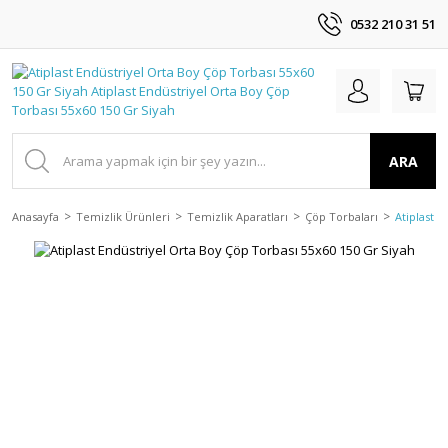
0532 210 31 51
ARA
Anasayfa
Temizlik Ürünleri
Temizlik Aparatları
Çöp Torbaları
Atiplast 