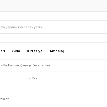
eri
Gıda
Kırtasiye
Ambalaj
Endüstriyel Çamaşır Deterjanları
Yek
takiler