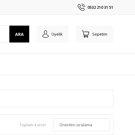
0532 210 31 51
ARA
Üyelik
Sepetim
Toplam 4 ürün