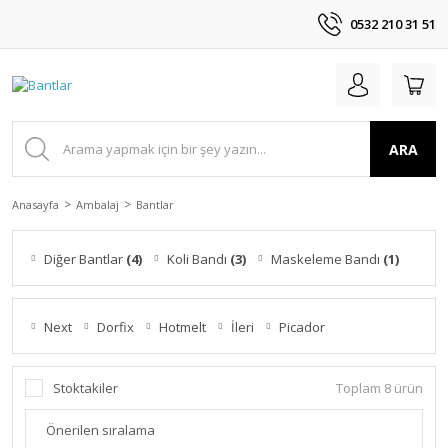
0532 210 31 51
ARA
Anasayfa
Ambalaj
Bantlar
Diğer Bantlar
(4)
Koli Bandı
(3)
Maskeleme Bandı
(1)
Next
Dorfix
Hotmelt
İleri
Picador
Stoktakiler
Toplam 8 ürün