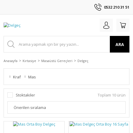
0532 210 31 51
ARA
Anasayfa
Kırtasiye
Masaüstü Gereçleri
Delgeç
Kraf
Mas
Stoktakiler
Toplam 10 ürün