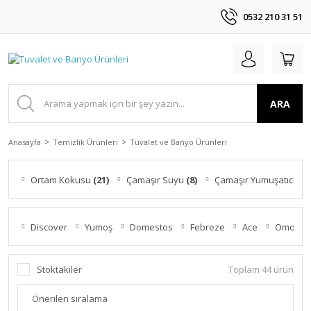
0532 210 31 51
ARA
Anasayfa
Temizlik Ürünleri
Tuvalet ve Banyo Ürünleri
Ortam Kokusu
(21)
Çamaşır Suyu
(8)
Çamaşır Yumuşatıcı
(5)
Discover
Yumoş
Domestos
Febreze
Ace
Omo
Stoktakiler
Toplam 44 ürün