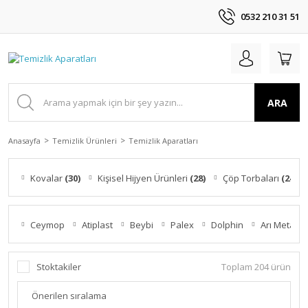
0532 210 31 51
ARA
Anasayfa
Temizlik Ürünleri
Temizlik Aparatları
Kovalar
(30)
Kişisel Hijyen Ürünleri
(28)
Çöp Torbaları
(24)
Ceymop
Atiplast
Beybi
Palex
Dolphin
Arı Metal
Stoktakiler
Toplam 204 ürün