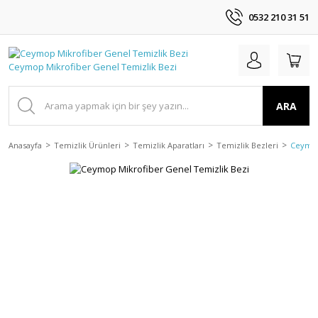
0532 210 31 51
ARA
Anasayfa
Temizlik Ürünleri
Temizlik Aparatları
Temizlik Bezleri
Ceymop