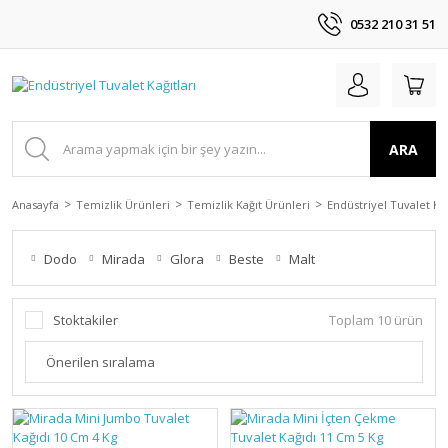
0532 210 31 51
ARA
Anasayfa
Temizlik Ürünleri
Temizlik Kağıt Ürünleri
Endüstriyel Tuvalet Kağ
Dodo
Mirada
Glora
Beste
Malt
Stoktakiler
Toplam 10 ürün