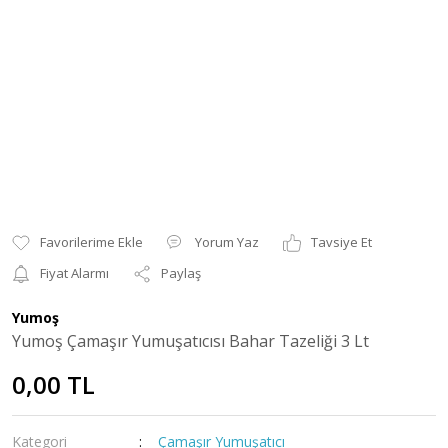
Yorum Yaz
Tavsiye Et
Fiyat Alarmı
Paylaş
Yumoş
Yumoş Çamaşır Yumuşatıcısı Bahar Tazeliği 3 Lt
0,00 TL
Kategori
Çamaşır Yumuşatıcı