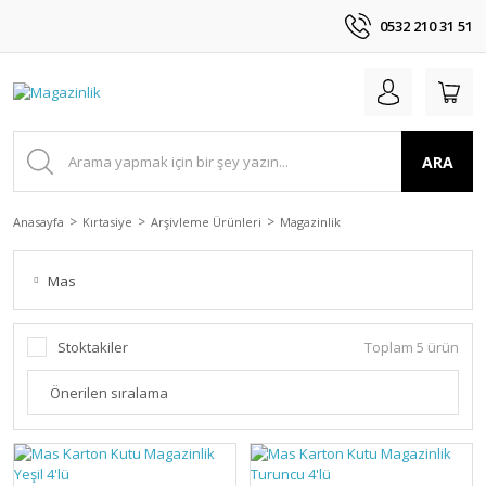
0532 210 31 51
ARA
Anasayfa
Kırtasiye
Arşivleme Ürünleri
Magazinlik
Mas
Stoktakiler
Toplam 5 ürün