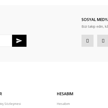
Yorum Yaz
SOSYAL MEDY
Bizi takip edin, kâr
Gönder
R
HESABIM
tış Sözleşmesi
Hesabım