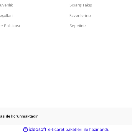
Güvenlik
Sipariş Takip
oşullari
Favorileriniz
er Politikası
Sepetiniz
ikası ile korunmaktadır.
ile
ideasoft
e-