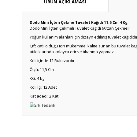
ÜRÜN AÇIKLAMASI
Dodo Mini İçten Çekme Tuvalet Kağıdı 11.5 Cm 4 Kg
Dodo Mini İçten Çekmeli Tuvalet Kağıdı (Alttan
Çekmeli)
Yoğun kullanım alanları için dizayn edilmiş tuvalet kağıdıdır.
Çift katlı olduğu için mükemmel kalite sunan bu tuvalet kağ
atıldıklarında kolayca erir ve tıkanma yapmaz.
Koli içinde 12 Rulo vardır.
Ölçü: 11,5 Cm
KG: 4 kg
Koli İçi: 12 Adet
Kat adedi: 2 Kat
Bu ürünün fiyat bilgisi, resim, ürün açıklamalarında ve diğ
Görüş ve önerileriniz için teşekkür ederiz.