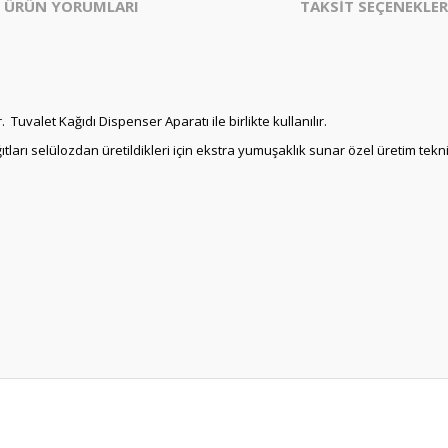
ÜRÜN YORUMLARI
TAKSİT SEÇENEKLER
 Tuvalet Kağıdı Dispenser Aparatı ile birlikte kullanılır.
ıtları selülozdan üretildikleri için ekstra yumuşaklık sunar özel üretim tek
er konularda yetersiz gördüğünüz noktaları öneri formunu kullanarak tarafım
Bu ürüne ilk yorumu siz yapın!