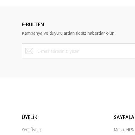
Ürün resmi kalitesiz, bozuk veya görüntülenemiyor.
Ürün açıklamasında eksik bilgiler bulunuyor.
E-BÜLTEN
Ürün bilgilerinde hatalar bulunuyor.
Kampanya ve duyurulardan ilk siz haberdar olun!
Ürün fiyatı diğer sitelerden daha pahalı.
Bu ürüne benzer farklı alternatifler olmalı.
ÜYELİK
SAYFALA
Yeni Üyelik
Mesafeli Sa