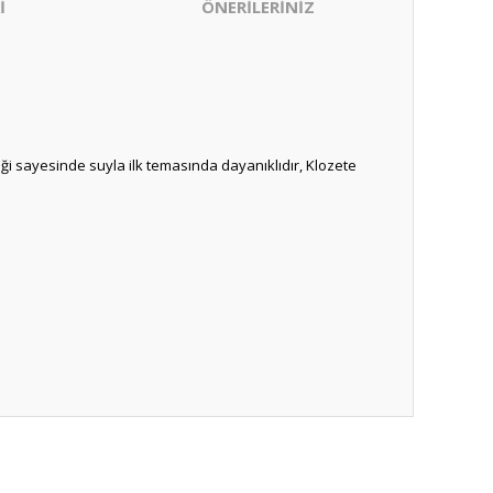
İ
ÖNERİLERİNİZ
niği sayesinde suyla ilk temasında dayanıklıdır, Klozete
ıza iletebilirsiniz.