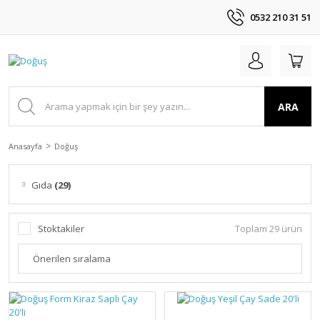
0532 210 31 51
ARA
Anasayfa
Doğuş
Gıda
(29)
Stoktakiler
Toplam 29 ürün