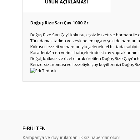
ÜRÜN AÇIKLAMASI
Doğuş Rize Sarı Çay 1000 Gr
Doğuş Rize Sarı Çay’ı kokusu, eşsiz lezzeti ve harmanı ile 
Türk damak tadına ve zevkine en uygun şekilde harmanlan
Kokusu, lezzeti ve harmanıyla geleneksel bir tada sahiptir
Karadeniz’in en verimli bahçelerinde ki çay yapraklarının
Doğal, katkısız ve özel olarak üretilen Doğuş Rize Çayı’nı
Benzersiz aroması ve lezzetiyle çay keyiflerinizi Doğuş Ri
Bu ürünün fiyat bilgisi, resim, ürün açıklamalarında ve diğ
Görüş ve önerileriniz için teşekkür ederiz.
Ürün resmi kalitesiz, bozuk veya görüntülenemiyor.
Ürün açıklamasında eksik bilgiler bulunuyor.
E-BÜLTEN
Ürün bilgilerinde hatalar bulunuyor.
Kampanya ve duyurulardan ilk siz haberdar olun!
Ürün fiyatı diğer sitelerden daha pahalı.