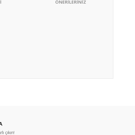
İ
ÖNERİLERİNİZ
ıza iletebilirsiniz.
A
lı çıkın!