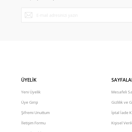
Bu ürüne benzer farklı alternatifler olmalı.
ÜYELİK
SAYFALA
Yeni Üyelik
Mesafeli Sa
Üye Girişi
Gizlilik ve 
Şifremi Unuttum
İptal İade K
İletişim Formu
Kişisel Veril