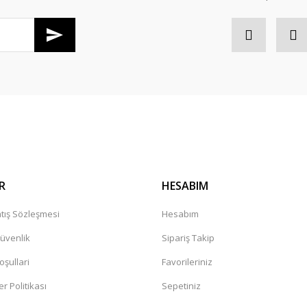
Gönder
R
HESABIM
tış Sözleşmesi
Hesabım
Güvenlik
Sipariş Takip
oşullari
Favorileriniz
er Politikası
Sepetiniz