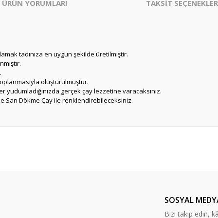
ÜRÜN YORUMLARI
TAKSİT SEÇENEKLER
damak tadınıza en uygun şekilde üretilmiştir.
mıştır.
.
 toplanmasıyla oluşturulmuştur.
 her yudumladığınızda gerçek çay lezzetine varacaksınız.
ze Sarı Dökme Çay ile renklendirebileceksiniz.
er konularda yetersiz gördüğünüz noktaları öneri formunu kullanarak tarafım
Bu ürüne ilk yorumu siz yapın!
Yorum Yaz
SOSYAL MEDY
Bizi takip edin, kâr