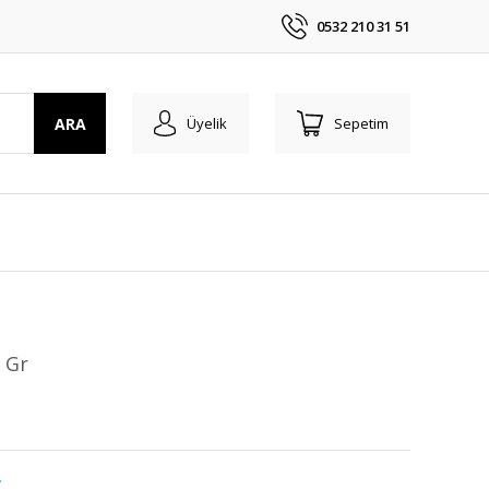
0532 210 31 51
ARA
Üyelik
Sepetim
 Gr
y