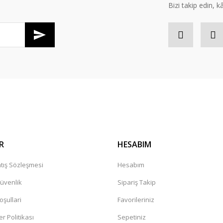
Bizi takip edin, kâr
Gönder
R
HESABIM
tış Sözleşmesi
Hesabım
Güvenlik
Sipariş Takip
oşullari
Favorileriniz
er Politikası
Sepetiniz