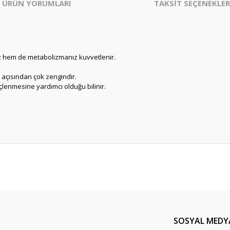
ÜRÜN YORUMLARI
TAKSİT SEÇENEKLER
z hem de metabolizmanız kuvvetlenir.
 açısından çok zengindir.
lenmesine yardımcı olduğu bilinir.
er konularda yetersiz gördüğünüz noktaları öneri formunu kullanarak tarafım
Bu ürüne ilk yorumu siz yapın!
Yorum Yaz
SOSYAL MEDY