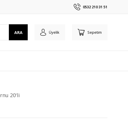
0532 210 31 51
ARA
Üyelik
Sepetim
nu 20'li