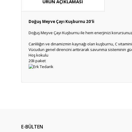
ÜRÜN AÇIKLAMASI
Doğuş Meyve Çayı Kuşburnu 20'li
Doğuş Meyve Çayı Kuşburnu ile hem enerjinizi korursunu
Canlılığın ve dinamizmin kaynağı olan kuşburnu, C vitamini
Vücudun genel direncini arttırarak savunma sisteminin güç
Hoş kokulu
20li paket
Bu ürünün fiyat bilgisi, resim, ürün açıklamalarında ve diğ
Görüş ve önerileriniz için teşekkür ederiz.
Ürün resmi kalitesiz, bozuk veya görüntülenemiyor.
Ürün açıklamasında eksik bilgiler bulunuyor.
E-BÜLTEN
Ürün bilgilerinde hatalar bulunuyor.