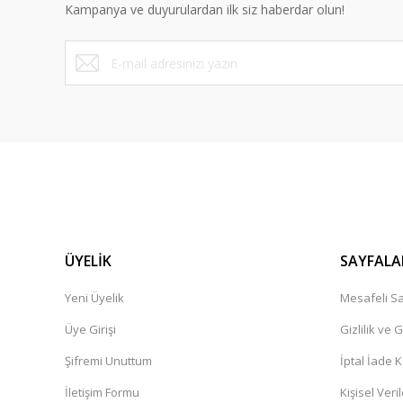
Kampanya ve duyurulardan ilk siz haberdar olun!
Ürün fiyatı diğer sitelerden daha pahalı.
Bu ürüne benzer farklı alternatifler olmalı.
ÜYELİK
SAYFALA
Yeni Üyelik
Mesafeli Sa
Üye Girişi
Gizlilik ve 
Şifremi Unuttum
İptal İade K
İletişim Formu
Kişisel Veril