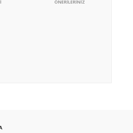
İ
ÖNERİLERİNİZ
ıza iletebilirsiniz.
A