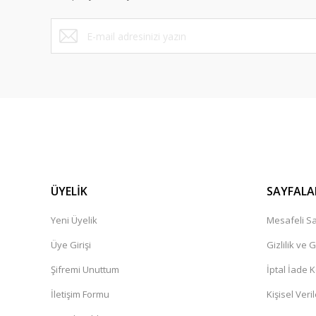
Bu ürüne benzer farklı alternatifler olmalı.
ÜYELİK
SAYFALA
Yeni Üyelik
Mesafeli Sa
Üye Girişi
Gizlilik ve 
Şifremi Unuttum
İptal İade K
İletişim Formu
Kişisel Veril