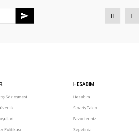
Gönder
R
HESABIM
tış Sözleşmesi
Hesabım
Güvenlik
Sipariş Takip
oşullari
Favorileriniz
er Politikası
Sepetiniz