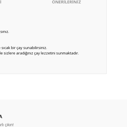
İ
ÖNERİLERİNİZ
ınız.
ıcak bir çay sunabilirsiniz.
 sizlere aradığınız çay lezzetini sunmaktadır.
ıza iletebilirsiniz.
A
lı çıkın!