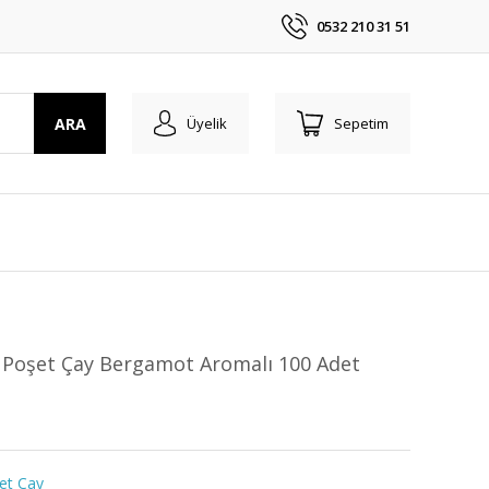
0532 210 31 51
ARA
Üyelik
Sepetim
 Poşet Çay Bergamot Aromalı 100 Adet
et Çay