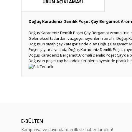
ÜRÜN AÇIKLAMASI
Doğuş Karadeniz Demlik Poşet Çay Bergamot Aroma
Doğuş Karadeniz Demlik Poşet Çay Bergamot Aromalı’nın 
Geleneksel tatlardan vazgeçemeyenlerin tercihi; Doğuş K
Doğuş’un siyah çay kategorisinde olan Doğuş Bergamot Arom
Poşet çaylar arasında Doğuş Karadeniz Demlik Poşet çayın 
Doğuş Karadeniz Bergamot Aromalı Demlik Poşet Çay’da bulu
Doğuş’un poşet çay halindeki ürünleri sayesinde pratik bir ş
Bu ürünün fiyat bilgisi, resim, ürün açıklamalarında ve diğ
Görüş ve önerileriniz için teşekkür ederiz.
Ürün resmi kalitesiz, bozuk veya görüntülenemiyor.
Ürün açıklamasında eksik bilgiler bulunuyor.
E-BÜLTEN
Ürün bilgilerinde hatalar bulunuyor.
Kampanya ve duyurulardan ilk siz haberdar olun!
Ürün fiyatı diğer sitelerden daha pahalı.