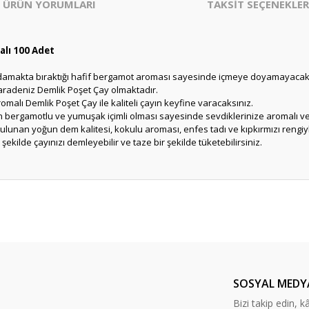
ÜRÜN YORUMLARI
TAKSİT SEÇENEKLER
lı 100 Adet
damakta bıraktığı hafif bergamot aroması sayesinde içmeye doyamayacaks
aradeniz Demlik Poşet Çay olmaktadır.
alı Demlik Poşet Çay ile kaliteli çayın keyfine varacaksınız.
bergamotlu ve yumuşak içimli olması sayesinde sevdiklerinize aromalı ve s
nan yoğun dem kalitesi, kokulu aroması, enfes tadı ve kıpkırmızı rengiyle
ekilde çayınızı demleyebilir ve taze bir şekilde tüketebilirsiniz.
er konularda yetersiz gördüğünüz noktaları öneri formunu kullanarak tarafım
Bu ürüne ilk yorumu siz yapın!
Yorum Yaz
SOSYAL MEDY
Bizi takip edin, kâr