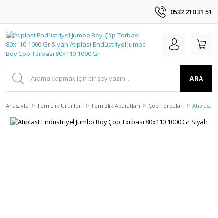
0532 210 31 51
ARA
Anasayfa
Temizlik Ürünleri
Temizlik Aparatları
Çöp Torbaları
Atiplast 