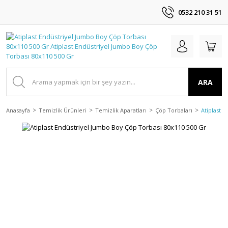
0532 210 31 51
ARA
Anasayfa
Temizlik Ürünleri
Temizlik Aparatları
Çöp Torbaları
Atiplast 