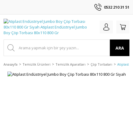
0532 210 31 51
ARA
Anasayfa
Temizlik Ürünleri
Temizlik Aparatları
Çöp Torbaları
Atiplast 