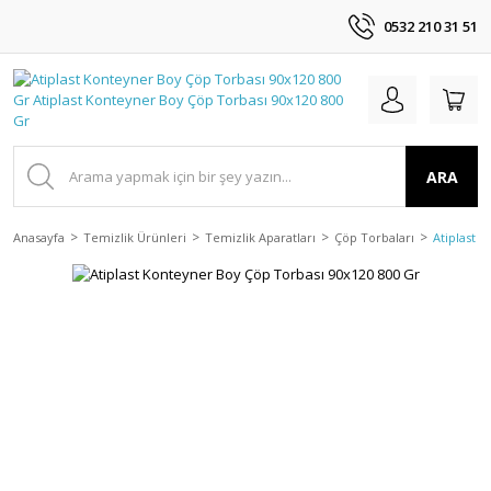
0532 210 31 51
ARA
Anasayfa
Temizlik Ürünleri
Temizlik Aparatları
Çöp Torbaları
Atiplast 