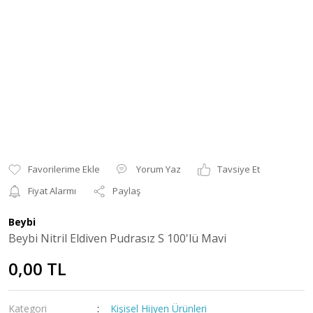
Yorum Yaz
Tavsiye Et
Fiyat Alarmı
Paylaş
Beybi
Beybi Nitril Eldiven Pudrasız S 100'lü Mavi
0,00 TL
Kategori
Kişisel Hijyen Ürünleri