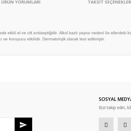
ÜRÜN YORUMLARI
TAKSİT SEÇENEKLER
de etkili el ve cilt antiseptiğidir. Alkol bazlı yapısı nedeni ile ellerde
cı ve koruyucu etkilidir. Dermatolojik olarak test edilmiştir.
er konularda yetersiz gördüğünüz noktaları öneri formunu kullanarak tarafım
Bu ürüne ilk yorumu siz yapın!
Yorum Yaz
SOSYAL MEDY
Bizi takip edin, kâr