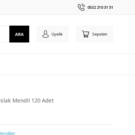
0532 210 31 51
ARA
Üyelik
Sepetim
Islak Mendil 120 Adet
Mendiller