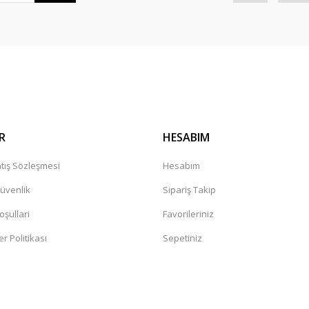
Gönder
R
HESABIM
tış Sözleşmesi
Hesabım
Güvenlik
Sipariş Takip
oşullari
Favorileriniz
er Politikası
Sepetiniz