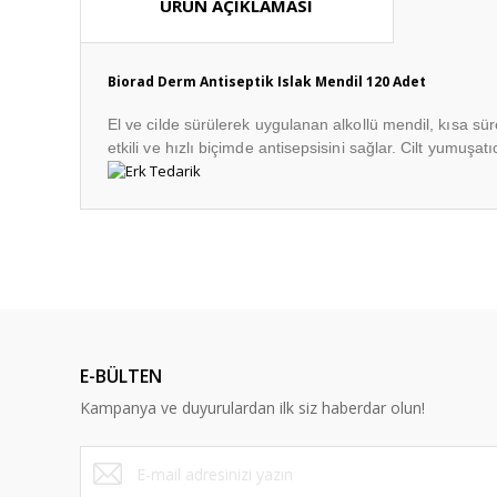
ÜRÜN AÇIKLAMASI
Biorad Derm Antiseptik Islak Mendil 120 Adet
El ve cilde sürülerek uygulanan alkollü mendil, kısa süre
etkili ve hızlı biçimde antisepsisini sağlar. Cilt yumuşatı
Bu ürünün fiyat bilgisi, resim, ürün açıklamalarında ve diğ
Görüş ve önerileriniz için teşekkür ederiz.
Ürün resmi kalitesiz, bozuk veya görüntülenemiyor.
Ürün açıklamasında eksik bilgiler bulunuyor.
E-BÜLTEN
Ürün bilgilerinde hatalar bulunuyor.
Kampanya ve duyurulardan ilk siz haberdar olun!
Ürün fiyatı diğer sitelerden daha pahalı.
Bu ürüne benzer farklı alternatifler olmalı.