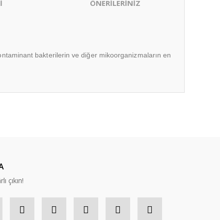
İ
ÖNERİLERİNİZ
ki kontaminant bakterilerin ve diğer mikoorganizmaların en
ıza iletebilirsiniz.
A
lı çıkın!