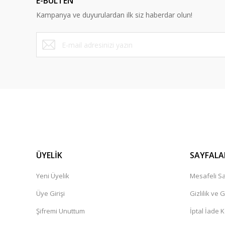
E-BÜLTEN
Ürün bilgilerinde hatalar bulunuyor.
Kampanya ve duyurulardan ilk siz haberdar olun!
Ürün fiyatı diğer sitelerden daha pahalı.
Bu ürüne benzer farklı alternatifler olmalı.
ÜYELİK
SAYFALA
Yeni Üyelik
Mesafeli Sa
Üye Girişi
Gizlilik ve 
Şifremi Unuttum
İptal İade K