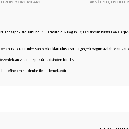
ÜRÜN YORUMLARI
TAKSİT SEÇENEKLER
kli antiseptik sıvı sabundur. Dermatolojik uygunluğu açısından hassas ve alerjik cil
antiseptik ürünler sahip oldukları uluslararası geçerli bağımsız laboratuvar kli
ezenfektan ve antiseptik üreticisinden biridir.
 hedefine emin adımlar ile ilerlemektedir.
er konularda yetersiz gördüğünüz noktaları öneri formunu kullanarak tarafım
Bu ürüne ilk yorumu siz yapın!
Yorum Yaz