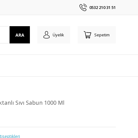
0532 210 31 51
ARA
Üyelik
Sepetim
tanlı Sıvı Sabun 1000 Ml
tiseptikleri