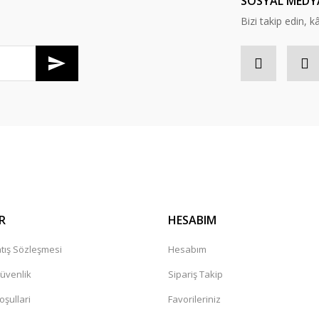
SOSYAL MEDY
Bizi takip edin, kâr
Gönder
R
HESABIM
tış Sözleşmesi
Hesabım
Güvenlik
Sipariş Takip
oşullari
Favorileriniz