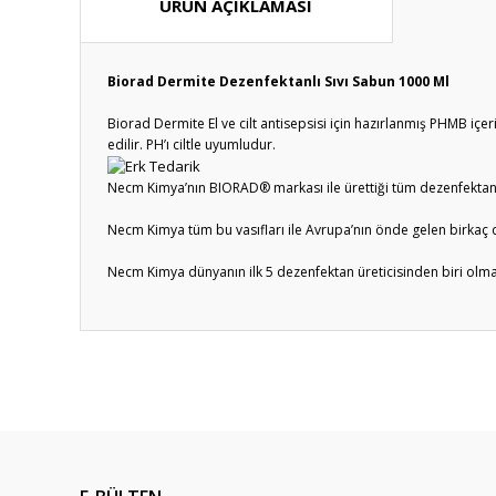
ÜRÜN AÇIKLAMASI
Biorad Dermite Dezenfektanlı Sıvı Sabun 1000 Ml
Biorad Dermite El ve cilt antisepsisi için hazırlanmış PHMB içeri
edilir. PH’ı ciltle uyumludur.
Necm Kimya’nın BIORAD® markası ile ürettiği tüm dezenfektan ve 
Necm Kimya tüm bu vasıfları ile Avrupa’nın önde gelen birkaç d
Necm Kimya dünyanın ilk 5 dezenfektan üreticisinden biri olma
Bu ürünün fiyat bilgisi, resim, ürün açıklamalarında ve diğ
Görüş ve önerileriniz için teşekkür ederiz.
Ürün resmi kalitesiz, bozuk veya görüntülenemiyor.
Ürün açıklamasında eksik bilgiler bulunuyor.