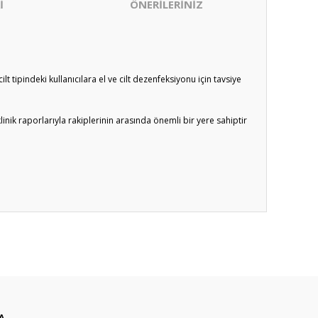
İ
ÖNERİLERİNİZ
t tipindeki kullanıcılara el ve cilt dezenfeksiyonu için tavsiye
nik raporlarıyla rakiplerinin arasında önemli bir yere sahiptir
ıza iletebilirsiniz.