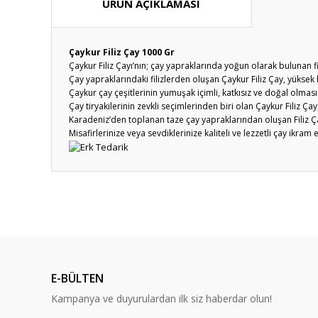
ÜRÜN AÇIKLAMASI
Çaykur Filiz Çay 1000 Gr
Çaykur Filiz Çayı’nın; çay yapraklarında yoğun olarak bulunan fi
Çay yapraklarındaki filizlerden oluşan Çaykur Filiz Çay, yüksek
Çaykur çay çeşitlerinin yumuşak içimli, katkısız ve doğal olması
Çay tiryakilerinin zevkli seçimlerinden biri olan Çaykur Filiz Ça
Karadeniz’den toplanan taze çay yapraklarından oluşan Filiz Ça
Misafirlerinize veya sevdiklerinize kaliteli ve lezzetli çay ikra
Bu ürünün fiyat bilgisi, resim, ürün açıklamalarında ve diğ
Görüş ve önerileriniz için teşekkür ederiz.
Ürün resmi kalitesiz, bozuk veya görüntülenemiyor.
Ürün açıklamasında eksik bilgiler bulunuyor.
E-BÜLTEN
Ürün bilgilerinde hatalar bulunuyor.
Kampanya ve duyurulardan ilk siz haberdar olun!
Ürün fiyatı diğer sitelerden daha pahalı.