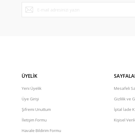
Bu ürüne benzer farklı alternatifler olmalı.
ÜYELİK
SAYFALA
Yeni Üyelik
Mesafeli Sa
Üye Girişi
Gizlilik ve 
Şifremi Unuttum
İptal İade K
İletişim Formu
Kişisel Veril
Havale Bildirim Formu