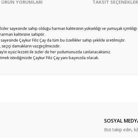
ÜRÜN YORUMLARI
TAKSİT SEÇENEKLER
lizler sayesinde sahip olduğu harman kalitesinin yüksekliği ve yumuşak içimliliği 
 harman kalitesine sahiptir.
 sayesinde Çaykur Filiz Çay da tüm bu özellikler sahip şekilde üretilmiştir.
y, seçiçi damakların vazgeçilmezidir.
y’ın eşsiz lezzeti ile sizler de her yudumunuzda canlanacaksınız.
m etmek istediğinizde Çaykur Filiz Çay yanı başınızda olacak.
er konularda yetersiz gördüğünüz noktaları öneri formunu kullanarak tarafım
Bu ürüne ilk yorumu siz yapın!
Yorum Yaz
SOSYAL MEDY
Bizi takip edin, kâr