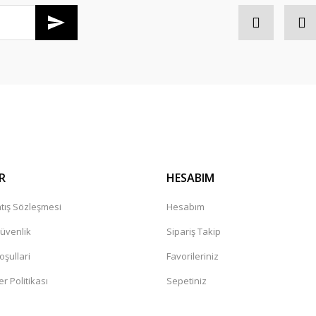
Gönder
R
HESABIM
tış Sözleşmesi
Hesabım
Güvenlik
Sipariş Takip
oşullari
Favorileriniz
er Politikası
Sepetiniz