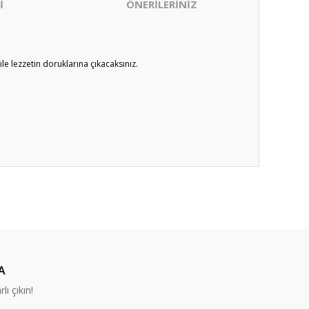
İ
ÖNERİLERİNİZ
ile lezzetin doruklarına çıkacaksınız.
ıza iletebilirsiniz.
A
lı çıkın!