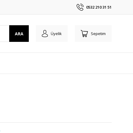
0532 210 31 51
ARA
Üyelik
Sepetim
y