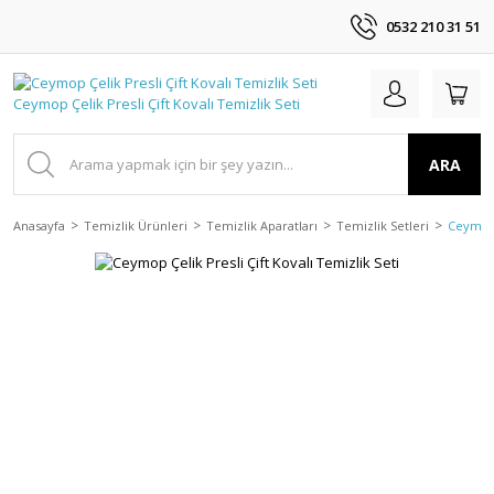
0532 210 31 51
ARA
Anasayfa
Temizlik Ürünleri
Temizlik Aparatları
Temizlik Setleri
Ceymop Ç