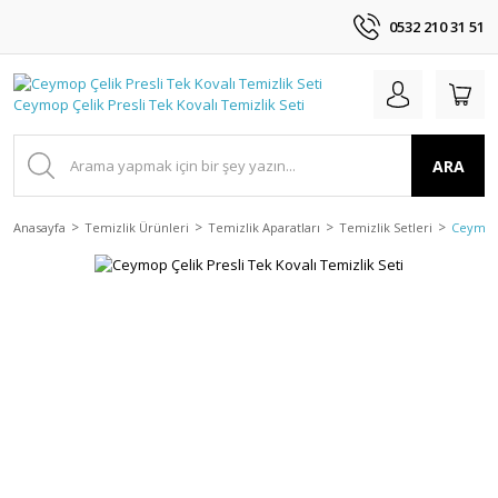
0532 210 31 51
ARA
Anasayfa
Temizlik Ürünleri
Temizlik Aparatları
Temizlik Setleri
Ceymop 