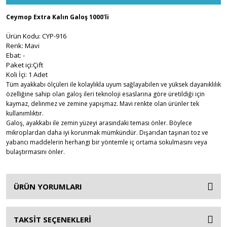
Ceymop Extra Kalın Galoş 1000'li
Ürün Kodu: CYP-916
Renk: Mavi
Ebat: -
Paket içi:Çift
Koli İçi: 1 Adet
Tüm ayakkabı ölçüleri ile kolaylıkla uyum sağlayabilen ve yüksek dayanıklılık
özelliğine sahip olan galoş ileri teknoloji esaslarına göre üretildiği için
kaymaz, delinmez ve zemine yapışmaz. Mavi renkte olan ürünler tek
kullanımlıktır.
Galoş, ayakkabı ile zemin yüzeyi arasındaki teması önler. Böylece
mikroplardan daha iyi korunmak mümkündür. Dışarıdan taşınan toz ve
yabancı maddelerin herhangi bir yöntemle iç ortama sokulmasını veya
bulaştırmasını önler.
ÜRÜN YORUMLARI
TAKSİT SEÇENEKLERİ