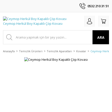
0532 210 31 51
ARA
Anasayfa
Temizlik Ürünleri
Temizlik Aparatları
Kovalar
Ceymop Herkül 