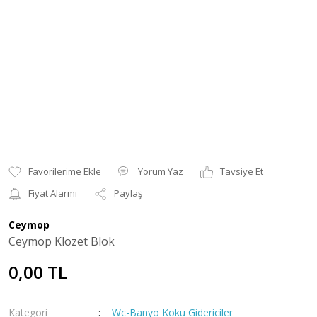
Yorum Yaz
Tavsiye Et
Fiyat Alarmı
Paylaş
Ceymop
Ceymop Klozet Blok
0,00 TL
Kategori
Wc-Banyo Koku Gidericiler