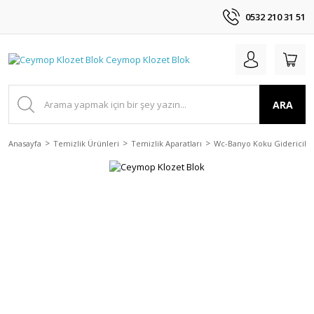
0532 210 31 51
ARA
Anasayfa
Temizlik Ürünleri
Temizlik Aparatları
Wc-Banyo Koku Gidericile