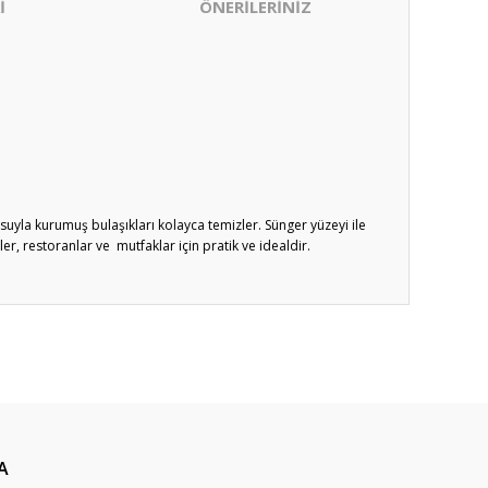
İ
ÖNERİLERİNİZ
usuyla kurumuş bulaşıkları kolayca temizler. Sünger yüzeyi ile
er, restoranlar ve mutfaklar için pratik ve idealdir.
ıza iletebilirsiniz.
A