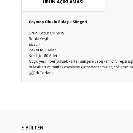
ÜRÜN AÇIKLAMASI
Ceymop Oluklu Bulaşık Süngeri
Ürün Kodu: CYP-919
Renk: Yeşil
Ebat: -
Paket içi:1 Adet
Koli İçi: 180 Adet
Güçlü yeşil fiber yüksek kaliteli süngere yapışkanlıdır. Tepsi ı
bulaşıkları ve mutfak eşyalarını çizmeden temizler, çok emici ve
Bu ürünün fiyat bilgisi, resim, ürün açıklamalarında ve diğ
Görüş ve önerileriniz için teşekkür ederiz.
Ürün resmi kalitesiz, bozuk veya görüntülenemiyor.
Ürün açıklamasında eksik bilgiler bulunuyor.
E-BÜLTEN
Ürün bilgilerinde hatalar bulunuyor.