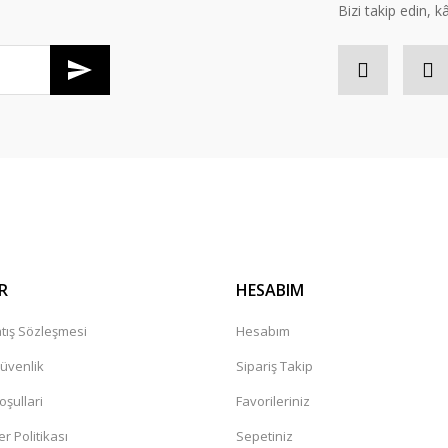
Bizi takip edin, kâr
Gönder
R
HESABIM
tış Sözleşmesi
Hesabım
Güvenlik
Sipariş Takip
oşullari
Favorileriniz
er Politikası
Sepetiniz