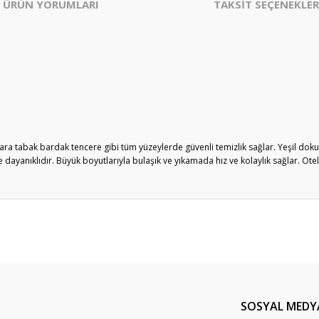
ÜRÜN YORUMLARI
TAKSİT SEÇENEKLER
zgara tabak bardak tencere gibi tüm yüzeylerde güvenli temizlik sağlar. Yeşil dok
 dayanıklıdır. Büyük boyutlarıyla bulaşık ve yıkamada hız ve kolaylık sağlar. Otell
er konularda yetersiz gördüğünüz noktaları öneri formunu kullanarak tarafım
Bu ürüne ilk yorumu siz yapın!
Yorum Yaz
SOSYAL MEDY