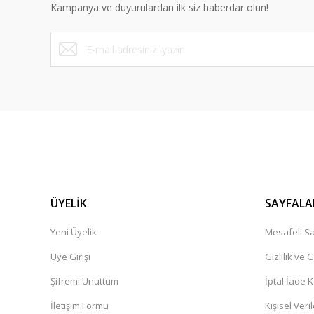
Kampanya ve duyurulardan ilk siz haberdar olun!
Ürün fiyatı diğer sitelerden daha pahalı.
Bu ürüne benzer farklı alternatifler olmalı.
ÜYELİK
SAYFALA
Yeni Üyelik
Mesafeli Sa
Üye Girişi
Gizlilik ve 
Şifremi Unuttum
İptal İade K
İletişim Formu
Kişisel Veril