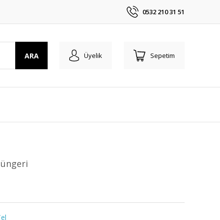
0532 210 31 51
ARA
Üyelik
Sepetim
Süngeri
el