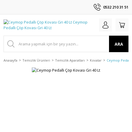
0532 210 31 51
ARA
Anasayfa
Temizlik Ürünleri
Temizlik Aparatları
Kovalar
Ceymop Pedallı 