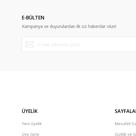
Ürün resmi kalitesiz, bozuk veya görüntülenemiyor.
Ürün açıklamasında eksik bilgiler bulunuyor.
E-BÜLTEN
Ürün bilgilerinde hatalar bulunuyor.
Kampanya ve duyurulardan ilk siz haberdar olun!
Ürün fiyatı diğer sitelerden daha pahalı.
Bu ürüne benzer farklı alternatifler olmalı.
ÜYELİK
SAYFALA
Yeni Üyelik
Mesafeli Sa
Üye Girişi
Gizlilik ve 