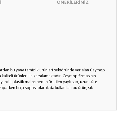
İ
ÖNERİLERİNİZ
lardan bu yana temizlik ürünleri sektöründe yer alan Ceymop
n kaliteli ürünleri ile karşılamaktadır. Ceymop firmasının
 Dayanıklı plastik malzemeden üretilen yaylı sap, uzun süre
aparken fırça sopası olarak da kullanılan bu ürün, sık
ıza iletebilirsiniz.