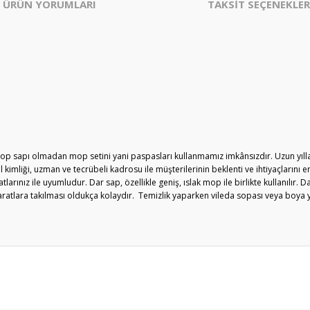
ÜRÜN YORUMLARI
TAKSİT SEÇENEKLER
mop sapı olmadan mop setini yani paspasları kullanmamız imkânsızdır. Uzun yıl
 kimliği, uzman ve tecrübeli kadrosu ile müşterilerinin beklenti ve ihtiyaçlarını e
atlarınız ile uyumludur. Dar sap, özellikle geniş, ıslak mop ile birlikte kullanılır.
paratlara takılması oldukça kolaydır. Temizlik yaparken vileda sopası veya boya y
er konularda yetersiz gördüğünüz noktaları öneri formunu kullanarak tarafım
Bu ürüne ilk yorumu siz yapın!