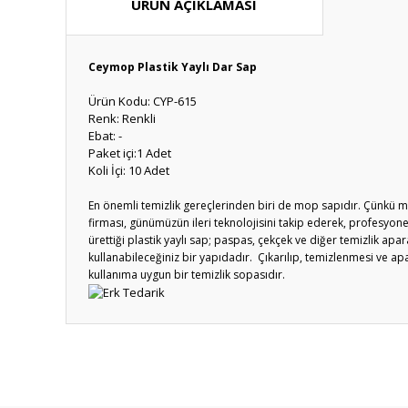
ÜRÜN AÇIKLAMASI
Ceymop Plastik Yaylı Dar Sap
Ürün Kodu: CYP-615
Renk: Renkli
Ebat: -
Paket içi:1 Adet
Koli İçi: 10 Adet
En önemli temizlik gereçlerinden biri de mop sapıdır. Çünkü 
firması, günümüzün ileri teknolojisini takip ederek, profesyonel
ürettiği plastik yaylı sap; paspas, çekçek ve diğer temizlik apar
kullanabileceğiniz bir yapıdadır. Çıkarılıp, temizlenmesi ve a
kullanıma uygun bir temizlik sopasıdır.
Bu ürünün fiyat bilgisi, resim, ürün açıklamalarında ve diğ
Görüş ve önerileriniz için teşekkür ederiz.