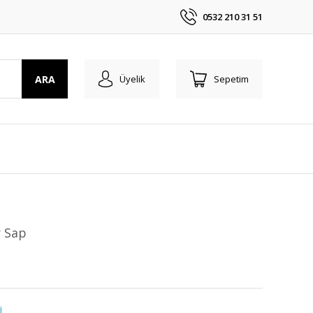
0532 210 31 51
ARA
Üyelik
Sepetim
r Sap
i