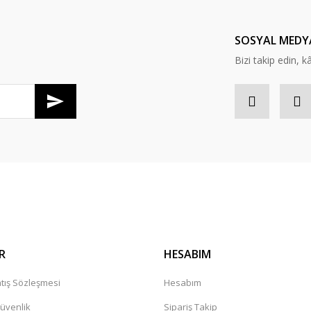
Yorum Yaz
SOSYAL MEDY
Bizi takip edin, kâr
Gönder
R
HESABIM
tış Sözleşmesi
Hesabım
Güvenlik
Sipariş Takip