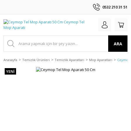
0532 210 31 51
ARA
Anasayfa
Temizlik Ürünleri
Temizlik Aparatları
Mop Aparatları
Ceymop 
YENİ