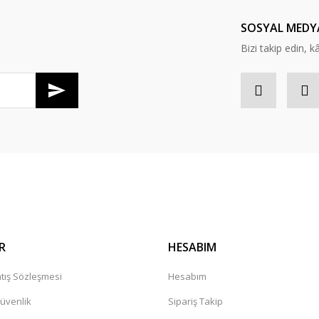
Yorum Yaz
SOSYAL MEDY
Bizi takip edin, kâr
Gönder
R
HESABIM
tış Sözleşmesi
Hesabım
Güvenlik
Sipariş Takip