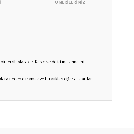
İ
ÖNERİLERİNİZ
 bir tercih olacaktır. Kesici ve delici malzemeleri
ıklara neden olmamak ve bu atıkları diğer atıklardan
ıza iletebilirsiniz.