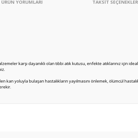
ÜRÜN YORUMLARI
TAKSİT SEÇENEKLER
lzemeler karşı dayanıklı olan tıbbi atık kutusu, enfekte atıklarınız için ideal
iz.
inden kan yoluyla bulaşan hastalıkların yayılmasını önlemek, ölümcül hastal
erekir.
er konularda yetersiz gördüğünüz noktaları öneri formunu kullanarak tarafım
Bu ürüne ilk yorumu siz yapın!