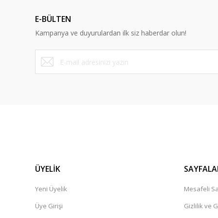
Ürün açıklamasında eksik bilgiler bulunuyor.
E-BÜLTEN
Ürün bilgilerinde hatalar bulunuyor.
Kampanya ve duyurulardan ilk siz haberdar olun!
Ürün fiyatı diğer sitelerden daha pahalı.
Bu ürüne benzer farklı alternatifler olmalı.
ÜYELİK
SAYFALA
Yeni Üyelik
Mesafeli Sa
Üye Girişi
Gizlilik ve 