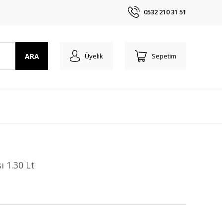
0532 210 31 51
ARA
Üyelik
Sepetim
 1.30 Lt