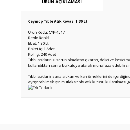
ÜRÜN AÇIKLAMASI
Ceymop Tıbbi Atık Kovası 1.30 Lt
Ürün Kodu: CYP-1517
Renk: Renkli
Ebat: 1.30 Lt
Paket içi:1 Adet
Koli İçi: 240 Adet
Tıbbi atıklarınızı sorun olmaktan çıkaran, delici ve kesici ma
kullandıktan sonra bu kutuya atarak muhafaza edebilirsin
Tıbbi atıklar insana ait kan ve kan örneklerini de içerdiğ
ayrıştırabilmek için mutlaka tıbbi atık kutusu kullanılması g
Bu ürünün fiyat bilgisi, resim, ürün açıklamalarında ve diğ
Görüş ve önerileriniz için teşekkür ederiz.
Ürün resmi kalitesiz, bozuk veya görüntülenemiyor.