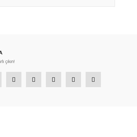
ıza iletebilirsiniz.
A
lı çıkın!