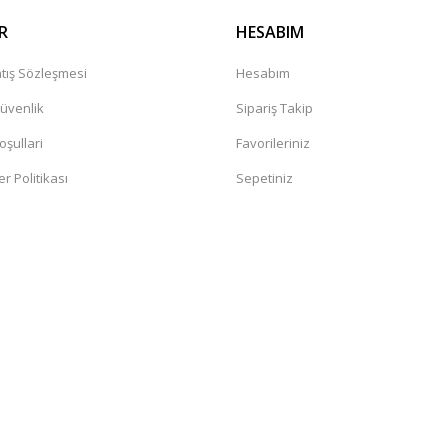
R
HESABIM
tış Sözleşmesi
Hesabım
Güvenlik
Sipariş Takip
oşullari
Favorileriniz
er Politikası
Sepetiniz