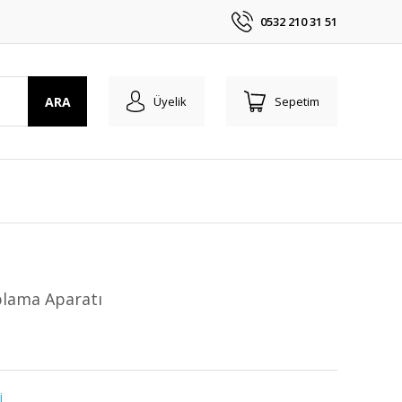
0532 210 31 51
ARA
Üyelik
Sepetim
lama Aparatı
i