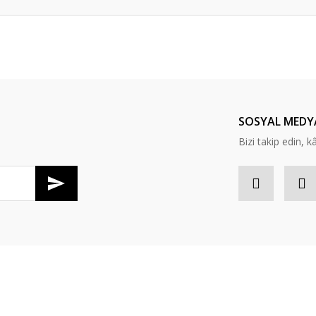
er konularda yetersiz gördüğünüz noktaları öneri formunu kullanarak tarafım
Bu ürüne ilk yorumu siz yapın!
Yorum Yaz
SOSYAL MEDY
Bizi takip edin, kâr
Gönder