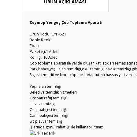
ÜRÜN AÇIKLAMASI
Ceymop Yengeç Çöp Toplama Aparatı
Ürün Kodu: CYP-621
Renk: Renkli
Ebat: -
Paket içi:1 Adet
Koli İçi: 10 Adet
Çöp toplama aparatı ile yerde oluşan katı atıkları temas etme
Park,bahçe,yeşil alan temizliği,okul temizliği,havuz temizliği gibi
Sigara izmariti ve kibrit çöpüne kadar tutma hassasiyeti vardır.
Yeşil alan temizliği
Belediye temizlik hizmetleri
Otoban refüj temizliği
Havuz temizliği
Okul bahçesi temizliği
Cami bahçesi temizliği
wc pisuvar temizliği
İşlerinde gönül rahatlığı ile kullanabilirsiniz.