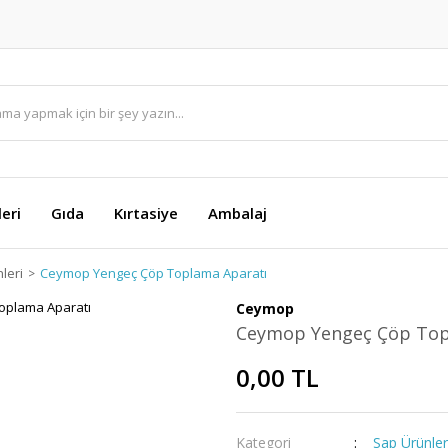
eri
Gıda
Kırtasiye
Ambalaj
leri
Ceymop Yengeç Çöp Toplama Aparatı
Ceymop
Ceymop Yengeç Çöp Top
0,00 TL
Kategori
Sap Ürünler