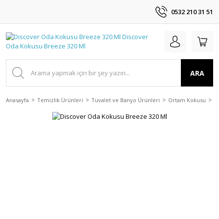
0532 210 31 51
ARA
Anasayfa
Temizlik Ürünleri
Tuvalet ve Banyo Ürünleri
Ortam Kokusu
D