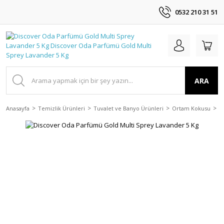
0532 210 31 51
ARA
Anasayfa
Temizlik Ürünleri
Tuvalet ve Banyo Ürünleri
Ortam Kokusu
D