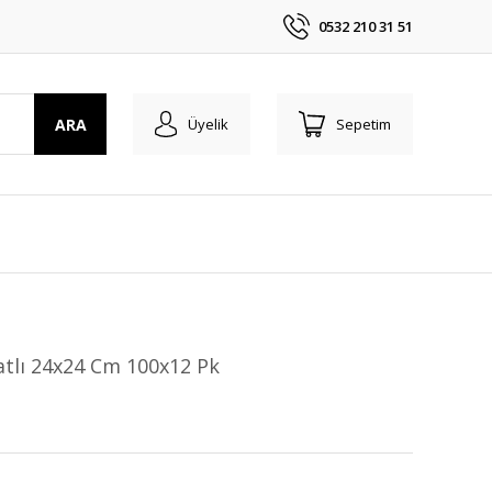
0532 210 31 51
ARA
Üyelik
Sepetim
tlı 24x24 Cm 100x12 Pk