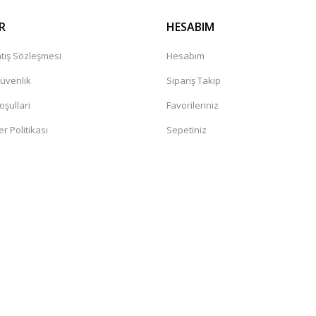
R
HESABIM
tış Sözleşmesi
Hesabım
Güvenlik
Sipariş Takip
oşullari
Favorileriniz
er Politikası
Sepetiniz