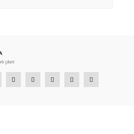
ıza iletebilirsiniz.
A
lı çıkın!