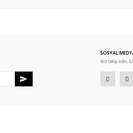
er konularda yetersiz gördüğünüz noktaları öneri formunu kullanarak tarafım
Bu ürüne ilk yorumu siz yapın!
Yorum Yaz
SOSYAL MEDY
Bizi takip edin, kâr
Gönder