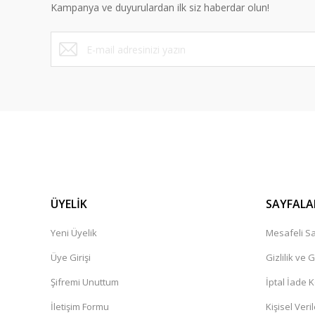
Kampanya ve duyurulardan ilk siz haberdar olun!
Ürün fiyatı diğer sitelerden daha pahalı.
Bu ürüne benzer farklı alternatifler olmalı.
ÜYELİK
SAYFALA
Yeni Üyelik
Mesafeli Sa
Üye Girişi
Gizlilik ve 
Şifremi Unuttum
İptal İade K
İletişim Formu
Kişisel Veril