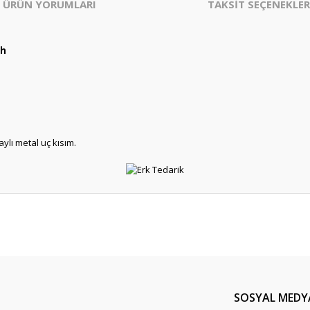
ÜRÜN YORUMLARI
TAKSİT SEÇENEKLER
ah
lı metal uç kısım.
er konularda yetersiz gördüğünüz noktaları öneri formunu kullanarak tarafım
Bu ürüne ilk yorumu siz yapın!
Yorum Yaz
SOSYAL MEDY