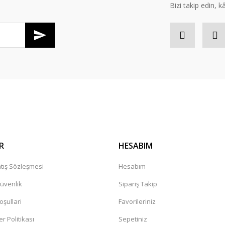
Bizi takip edin, kâr
Gönder
R
HESABIM
tış Sözleşmesi
Hesabım
Güvenlik
Sipariş Takip
oşullari
Favorileriniz
er Politikası
Sepetiniz