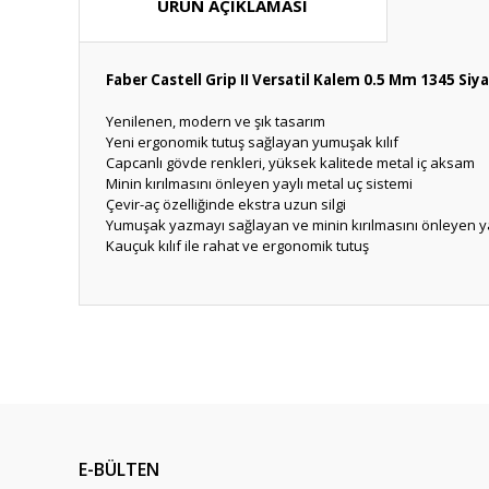
ÜRÜN AÇIKLAMASI
Faber Castell Grip II Versatil Kalem 0.5 Mm 1345 Siy
Yenilenen, modern ve şık tasarım
Yeni ergonomik tutuş sağlayan yumuşak kılıf
Capcanlı gövde renkleri, yüksek kalitede metal iç aksam
Minin kırılmasını önleyen yaylı metal uç sistemi
Çevir-aç özelliğinde ekstra uzun silgi
Yumuşak yazmayı sağlayan ve minin kırılmasını önleyen yay
Kauçuk kılıf ile rahat ve ergonomik tutuş
Bu ürünün fiyat bilgisi, resim, ürün açıklamalarında ve diğ
Görüş ve önerileriniz için teşekkür ederiz.
Ürün resmi kalitesiz, bozuk veya görüntülenemiyor.
Ürün açıklamasında eksik bilgiler bulunuyor.
E-BÜLTEN
Ürün bilgilerinde hatalar bulunuyor.