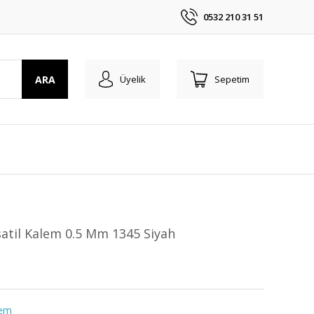
0532 210 31 51
ARA
Üyelik
Sepetim
rsatil Kalem 0.5 Mm 1345 Siyah
lem