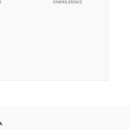
İ
ÖNERİLERİNİZ
ıza iletebilirsiniz.
A