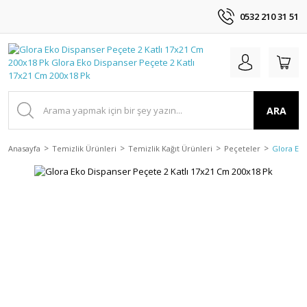
0532 210 31 51
ARA
Anasayfa
Temizlik Ürünleri
Temizlik Kağıt Ürünleri
Peçeteler
Glora Eko