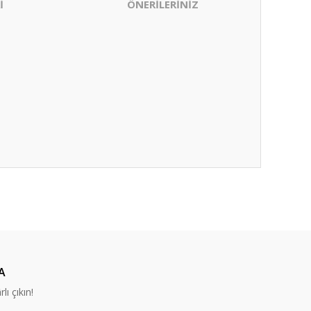
İ
ÖNERİLERİNİZ
ıza iletebilirsiniz.
A
lı çıkın!