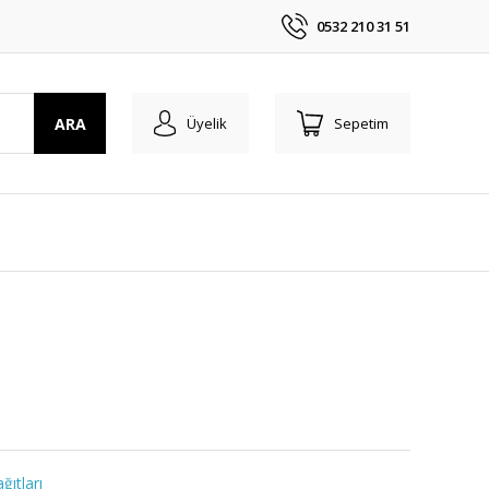
0532 210 31 51
ARA
Üyelik
Sepetim
ğıtları