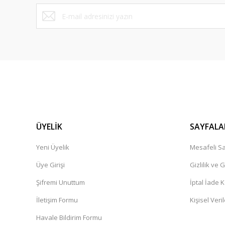
Bu ürüne benzer farklı alternatifler olmalı.
ÜYELİK
SAYFALA
Yeni Üyelik
Mesafeli Sa
Üye Girişi
Gizlilik ve 
Şifremi Unuttum
İptal İade K
İletişim Formu
Kişisel Veril
Havale Bildirim Formu