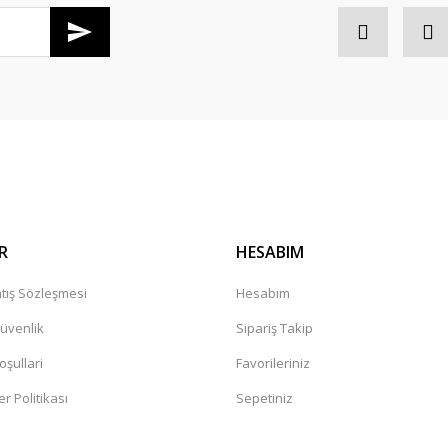
Gönder
R
HESABIM
tış Sözleşmesi
Hesabım
Güvenlik
Sipariş Takip
oşullari
Favorileriniz
er Politikası
Sepetiniz