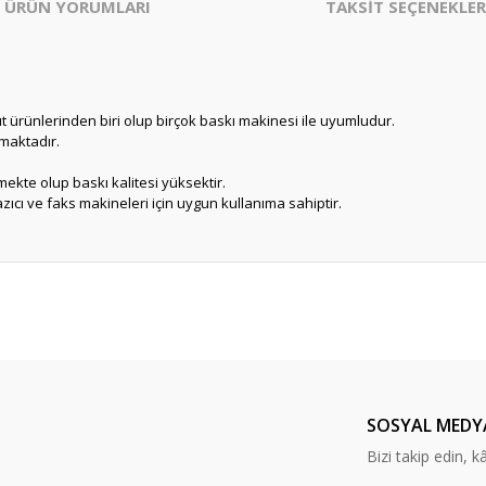
ÜRÜN YORUMLARI
TAKSİT SEÇENEKLER
ağıt ürünlerinden biri olup birçok baskı makinesi ile uyumludur.
nmaktadır.
lmekte olup baskı kalitesi yüksektir.
azıcı ve faks makineleri için uygun kullanıma sahiptir.
er konularda yetersiz gördüğünüz noktaları öneri formunu kullanarak tarafım
Bu ürüne ilk yorumu siz yapın!
Yorum Yaz
SOSYAL MEDY
Bizi takip edin, kâr