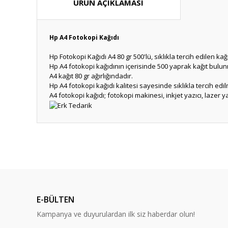
ÜRÜN AÇIKLAMASI
Hp A4 Fotokopi Kağıdı
Hp Fotokopi Kağıdı A4 80 gr 500'lü, sıklıkla tercih edilen k
Hp A4 fotokopi kağıdının içerisinde 500 yaprak kağıt bulu
A4 kağıt 80 gr ağırlığındadır.
Hp A4 fotokopi kağıdı kalitesi sayesinde sıklıkla tercih edi
A4 fotokopi kağıdı; fotokopi makinesi, inkjet yazıcı, lazer y
Bu ürünün fiyat bilgisi, resim, ürün açıklamalarında ve diğ
Görüş ve önerileriniz için teşekkür ederiz.
Ürün resmi kalitesiz, bozuk veya görüntülenemiyor.
Ürün açıklamasında eksik bilgiler bulunuyor.
E-BÜLTEN
Ürün bilgilerinde hatalar bulunuyor.
Kampanya ve duyurulardan ilk siz haberdar olun!
Ürün fiyatı diğer sitelerden daha pahalı.