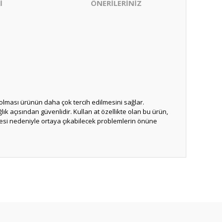
İ
ÖNERİLERİNİZ
lı olması ürünün daha çok tercih edilmesini sağlar.
lık açısından güvenlidir. Kullan at özellikte olan bu ürün,
etmesi nedeniyle ortaya çıkabilecek problemlerin önüne
ıza iletebilirsiniz.