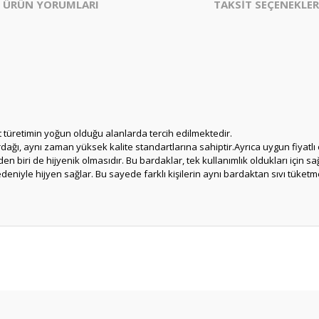
ÜRÜN YORUMLARI
TAKSİT SEÇENEKLER
ikit türetimin yoğun olduğu alanlarda tercih edilmektedir.
bardağı, aynı zaman yüksek kalite standartlarına sahiptir.Ayrıca uygun fiyat
 biri de hijyenik olmasıdır. Bu bardaklar, tek kullanımlık oldukları için sağ
nedeniyle hijyen sağlar. Bu sayede farklı kişilerin aynı bardaktan sıvı tük
er konularda yetersiz gördüğünüz noktaları öneri formunu kullanarak tarafım
Bu ürüne ilk yorumu siz yapın!
Yorum Yaz