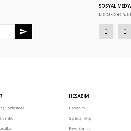
SOSYAL MEDY
Bizi takip edin, kâr
Gönder
R
HESABIM
tış Sözleşmesi
Hesabım
Güvenlik
Sipariş Takip
oşullari
Favorileriniz