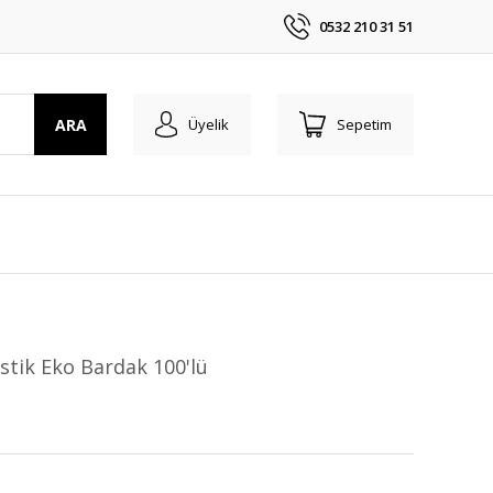
0532 210 31 51
ARA
Üyelik
Sepetim
astik Eko Bardak 100'lü