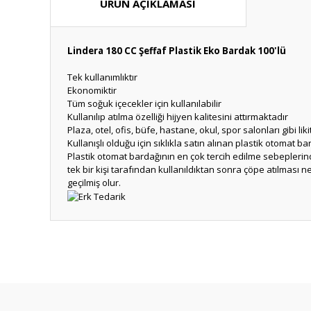
ÜRÜN AÇIKLAMASI
Lindera 180 CC Şeffaf Plastik Eko Bardak 100'lü
Tek kullanımlıktır
Ekonomiktir
Tüm soğuk içecekler için kullanılabilir
Kullanılıp atılma özelliği hijyen kalitesini attırmaktadır
Plaza, otel, ofis, büfe, hastane, okul, spor salonları gibi l
Kullanışlı olduğu için sıklıkla satın alınan plastik otomat 
Plastik otomat bardağının en çok tercih edilme sebeplerinden
tek bir kişi tarafından kullanıldıktan sonra çöpe atılması 
geçilmiş olur.
Bu ürünün fiyat bilgisi, resim, ürün açıklamalarında ve diğ
Görüş ve önerileriniz için teşekkür ederiz.
Ürün resmi kalitesiz, bozuk veya görüntülenemiyor.
Ürün açıklamasında eksik bilgiler bulunuyor.