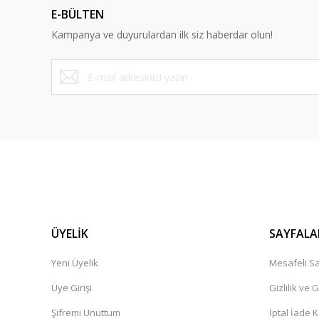
E-BÜLTEN
Ürün bilgilerinde hatalar bulunuyor.
Kampanya ve duyurulardan ilk siz haberdar olun!
Ürün fiyatı diğer sitelerden daha pahalı.
Bu ürüne benzer farklı alternatifler olmalı.
ÜYELİK
SAYFALA
Yeni Üyelik
Mesafeli Sa
Üye Girişi
Gizlilik ve 
Şifremi Unuttum
İptal İade K