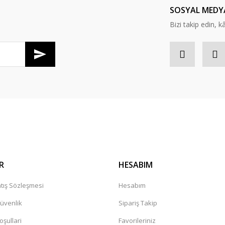
SOSYAL MEDY
Bizi takip edin, kâr
Gönder
R
HESABIM
tış Sözleşmesi
Hesabım
Güvenlik
Sipariş Takip
oşullari
Favorileriniz