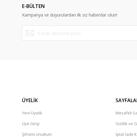
E-BÜLTEN
Ürün bilgilerinde hatalar bulunuyor.
Kampanya ve duyurulardan ilk siz haberdar olun!
Ürün fiyatı diğer sitelerden daha pahalı.
Bu ürüne benzer farklı alternatifler olmalı.
ÜYELİK
SAYFALA
Yeni Üyelik
Mesafeli Sa
Üye Girişi
Gizlilik ve 
Şifremi Unuttum
İptal İade K