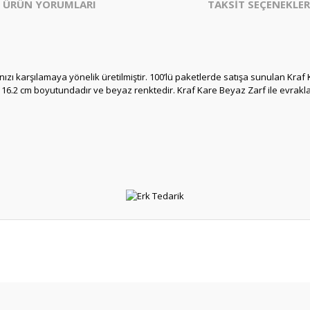
ÜRÜN YORUMLARI
TAKSİT SEÇENEKLER
nızı karşılamaya yönelik üretilmiştir. 100’lü paketlerde satışa sunulan Kraf 
x 16.2 cm boyutundadır ve beyaz renktedir. Kraf Kare Beyaz Zarf ile evrakl
er konularda yetersiz gördüğünüz noktaları öneri formunu kullanarak tarafım
Bu ürüne ilk yorumu siz yapın!
Yorum Yaz