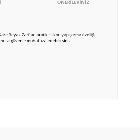
İ
ÖNERİLERİNİZ
Kare Beyaz Zarflar, pratik silikon yapıştırma özelliği
arınızı güvenle muhafaza edebilirsiniz.
ıza iletebilirsiniz.