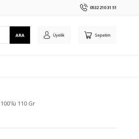
0532 210 31 51
ARA
Üyelik
Sepetim
100'lü 110 Gr