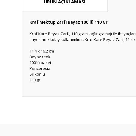
ÜRÜN AÇIKLAMASI
Kraf Mektup Zarfı Beyaz 100'lü 110 Gr
Kraf Kare Beyaz Zarf , 110 gram kağıt gramajı ile ihtiyaçları
sayesinde kolay kullanımlıdır. Kraf Kare Beyaz Zarf, 11.4 
11.4 x 16.2 cm
Beyaz renk
100’lü paket
Penceresiz
Silikonlu
110 gr
Bu ürünün fiyat bilgisi, resim, ürün açıklamalarında ve diğ
Görüş ve önerileriniz için teşekkür ederiz.
Ürün resmi kalitesiz, bozuk veya görüntülenemiyor.
Ürün açıklamasında eksik bilgiler bulunuyor.