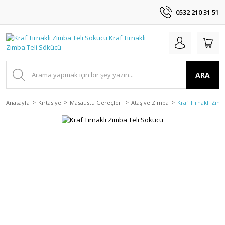
0532 210 31 51
ARA
Anasayfa
Kırtasiye
Masaüstü Gereçleri
Ataş ve Zımba
Kraf Tırnaklı Zım