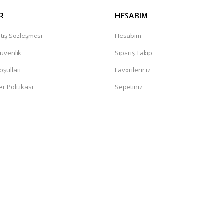
R
HESABIM
tış Sözleşmesi
Hesabım
Güvenlik
Sipariş Takip
oşullari
Favorileriniz
er Politikası
Sepetiniz