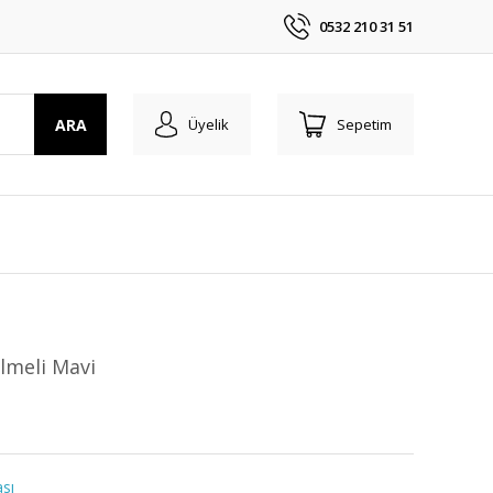
0532 210 31 51
ARA
Üyelik
Sepetim
lmeli Mavi
sı