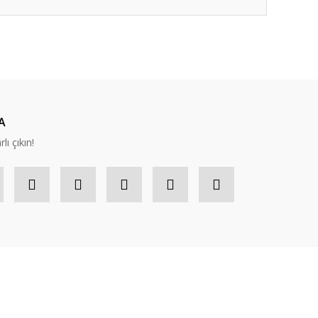
ıza iletebilirsiniz.
A
lı çıkın!