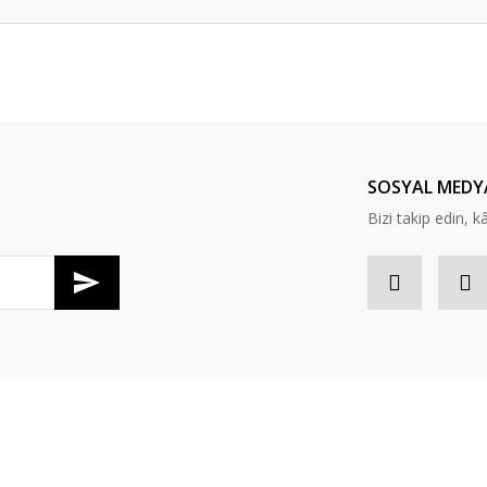
er konularda yetersiz gördüğünüz noktaları öneri formunu kullanarak tarafım
Bu ürüne ilk yorumu siz yapın!
Yorum Yaz
SOSYAL MEDY
Bizi takip edin, kâr
Gönder