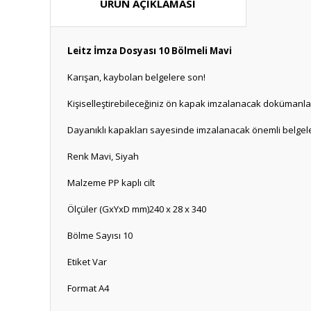
ÜRÜN AÇIKLAMASI
Leitz İmza Dosyası 10 Bölmeli Mavi
Karışan, kaybolan belgelere son!
Kişiselleştirebileceğiniz ön kapak imzalanacak dokümanları
Dayanıklı kapakları sayesinde imzalanacak önemli belgele
Renk Mavi, Siyah
Malzeme PP kaplı cilt
Ölçüler (GxYxD mm)240 x 28 x 340
Bölme Sayısı 10
Etiket Var
Format A4