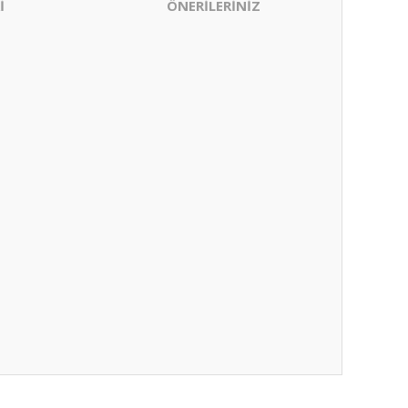
İ
ÖNERİLERİNİZ
ıza iletebilirsiniz.