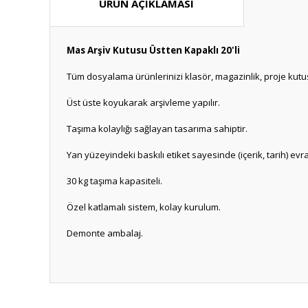
ÜRÜN AÇIKLAMASI
Mas Arşiv Kutusu Üstten Kapaklı 20'li
Tüm dosyalama ürünlerinizi klasör, magazinlik, proje kutus
Üst üste koyukarak arşivleme yapılır.
Taşıma kolaylığı sağlayan tasarıma sahiptir.
Yan yüzeyindeki baskılı etiket sayesinde (içerik, tarih) evra
30 kg taşıma kapasiteli.
Özel katlamalı sistem, kolay kurulum.
Demonte ambalaj.
Bu ürünün fiyat bilgisi, resim, ürün açıklamalarında ve diğ