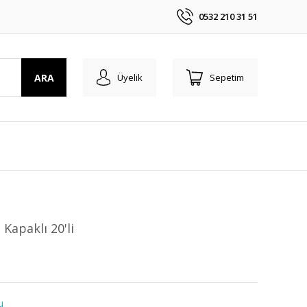
0532 210 31 51
ARA
Üyelik
Sepetim
Kapaklı 20'li
u