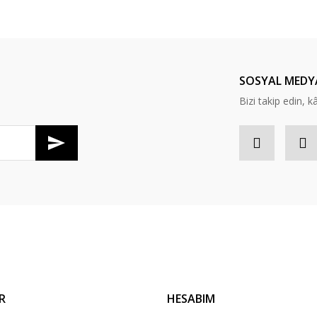
Bu ürüne ilk yorumu siz yapın!
Yorum Yaz
SOSYAL MEDY
Bizi takip edin, kâr
Gönder
R
HESABIM