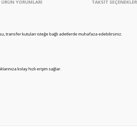
ÜRÜN YORUMLARI
TAKSİT SEÇENEKLER
u, transfer kutuları isteğe bağlı adetlerde muhafaza edebilirsiniz.
klarınıza kolay hızlı erişim sağlar.
er konularda yetersiz gördüğünüz noktaları öneri formunu kullanarak tarafım