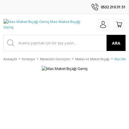
0532 210 31 51
ARA
Anasayfa
Kırtasiye
Masaüstü Gereçleri
Makas ve Maket Bıçağı
Mas Make