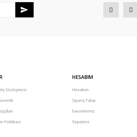
Gönder
R
HESABIM
tış Sözleşmesi
Hesabım
Güvenlik
Sipariş Takip
oşullari
Favorileriniz
er Politikası
Sepetiniz