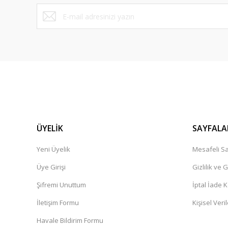
Bu ürüne benzer farklı alternatifler olmalı.
ÜYELİK
SAYFALA
Yeni Üyelik
Mesafeli Sa
Üye Girişi
Gizlilik ve 
Şifremi Unuttum
İptal İade K
İletişim Formu
Kişisel Veril
Havale Bildirim Formu