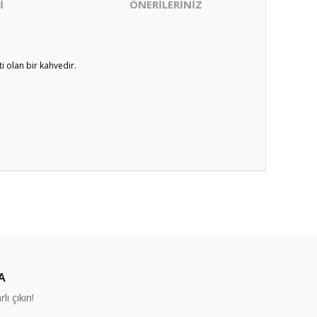
İ
ÖNERİLERİNİZ
i olan bir kahvedir.
ıza iletebilirsiniz.
A
lı çıkın!