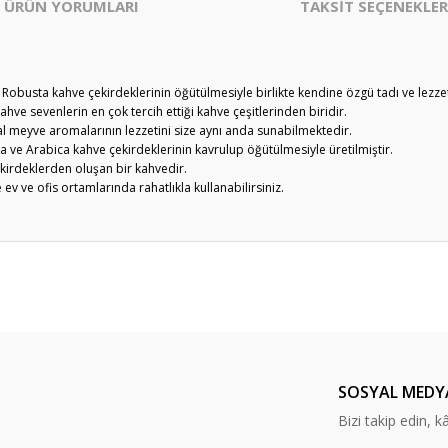
ÜRÜN YORUMLARI
TAKSİT SEÇENEKLER
obusta kahve çekirdeklerinin öğütülmesiyle birlikte kendine özgü tadı ve lezzet
ahve sevenlerin en çok tercih ettiği kahve çeşitlerinden biridir.
kal meyve aromalarının lezzetini size aynı anda sunabilmektedir.
ve Arabica kahve çekirdeklerinin kavrulup öğütülmesiyle üretilmiştir.
kirdeklerden oluşan bir kahvedir.
ev ve ofis ortamlarında rahatlıkla kullanabilirsiniz.
er konularda yetersiz gördüğünüz noktaları öneri formunu kullanarak tarafım
Bu ürüne ilk yorumu siz yapın!
Yorum Yaz
SOSYAL MEDY
Bizi takip edin, kâr