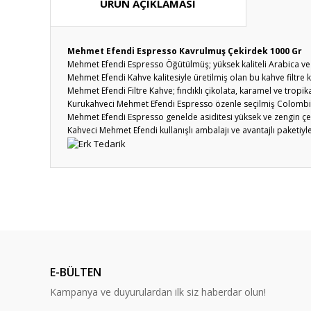
ÜRÜN AÇIKLAMASI
Mehmet Efendi Espresso Kavrulmuş Çekirdek 1000 Gr
Mehmet Efendi Espresso Öğütülmüş; yüksek kaliteli Arabica ve R
Mehmet Efendi Kahve kalitesiyle üretilmiş olan bu kahve filtre k
Mehmet Efendi Filtre Kahve; fındıklı çikolata, karamel ve tropi
Kurukahveci Mehmet Efendi Espresso özenle seçilmiş Colombia 
Mehmet Efendi Espresso genelde asiditesi yüksek ve zengin çe
Kahveci Mehmet Efendi kullanışlı ambalajı ve avantajlı paketiyle 
Bu ürünün fiyat bilgisi, resim, ürün açıklamalarında ve diğ
Görüş ve önerileriniz için teşekkür ederiz.
Ürün resmi kalitesiz, bozuk veya görüntülenemiyor.
Ürün açıklamasında eksik bilgiler bulunuyor.
E-BÜLTEN
Ürün bilgilerinde hatalar bulunuyor.
Kampanya ve duyurulardan ilk siz haberdar olun!
Ürün fiyatı diğer sitelerden daha pahalı.